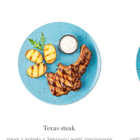
Texas steak
steak z kotlety s žebrovou kostí marinovaný
rajč