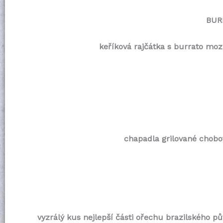
BUR
keříková rajčátka s burrato moz
chapadla grilované chobotn
vyzrálý kus nejlepší části ořechu brazilského pův