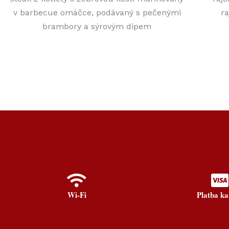
v barbecue omáčce, podávaný s pečenými
r
brambory a sýrovým dipem
Wi-Fi
Platba ka