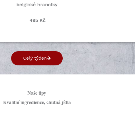
belgické hranolky
495
Kč
Celý týden
Naše tipy
Kvalitní ingredience, chutná jídla