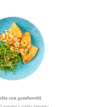
tta con gamberetti​
í krevety s plátky česneku,