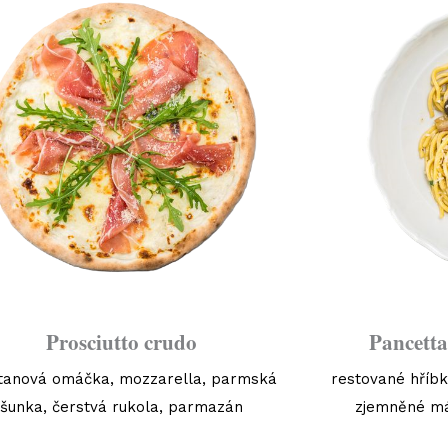
Prosciutto crudo
Pancetta
tanová omáčka, mozzarella, parmská
restované hříbk
šunka, čerstvá rukola, parmazán
zjemněné má