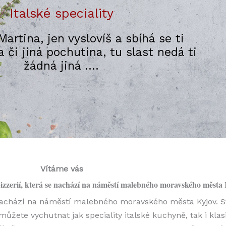
Italské speciality
Martina, jen vyslovíš a sbíhá se ti
za či jiná pochutina, tu slast nedá ti
žádná jiná ....
Vítáme vás
pizzerií, která se nachází na náměstí malebného moravského města 
 se nachází na náměstí malebného moravského města Kyjov
ůžete vychutnat jak speciality italské kuchyně, tak i kl