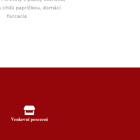
 chilli papričkou, domácí
foccacia​
Venkovní posezení