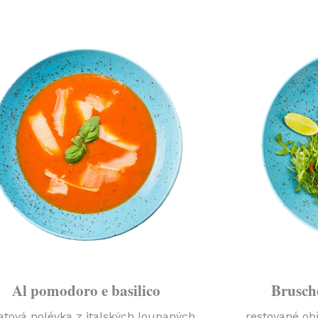
Al pomodoro e basilico
Brusche
atová polévka z italských loupaných
restované obř